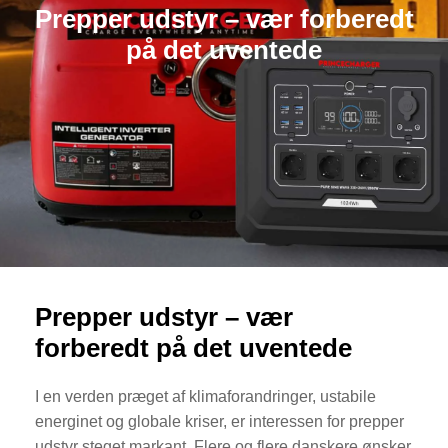
Prepper udstyr – vær forberedt
på det uventede
Prepper udstyr – vær
forberedt på det uventede
I en verden præget af klimaforandringer, ustabile
energinet og globale kriser, er interessen for prepper
udstyr steget markant. Flere og flere danskere ønsker