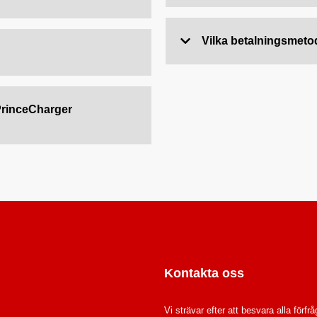
Vilka betalningsmeto
PrinceCharger
Kontakta oss
Vi strävar efter att besvara alla förfr