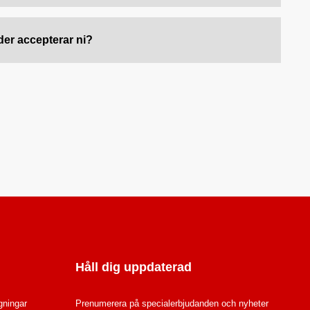
der accepterar ni?
Håll dig uppdaterad
ågningar
Prenumerera på specialerbjudanden och nyheter