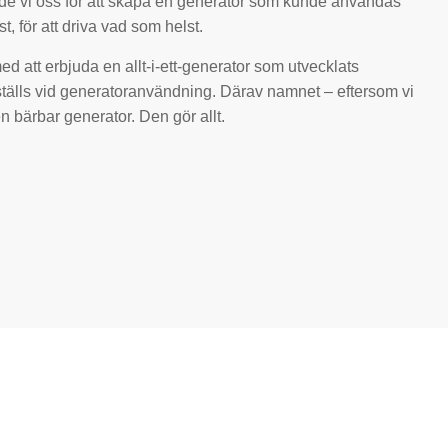
de vi oss för att skapa en generator som kunde användas
, för att driva vad som helst.
ed att erbjuda en allt-i-ett-generator som utvecklats
m ställs vid generatoranvändning. Därav namnet – eftersom vi
 bärbar generator. Den gör allt.