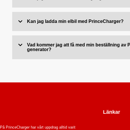
Kan jag ladda min elbil med PrinceCharger?
Vad kommer jag att få med min beställning av 
generator?
Länkar
På PrinceCharger har vårt uppdrag alltid varit