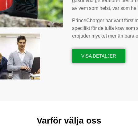
gasdrivna generatorer bestäm
av vem som helst, var som helst
PrinceCharger har varit först m
specifikt för de tuffa krav so
erbjuder mycket mer än bara en
VISA DETALJER
Varför välja oss